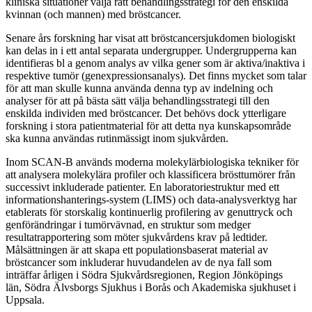
kliniska situationer välja rätt behandlingsstrategi för den enskilda
kvinnan (och mannen) med bröstcancer.
Senare års forskning har visat att bröstcancersjukdomen biologiskt
kan delas in i ett antal separata undergrupper. Undergrupperna kan
identifieras bl a genom analys av vilka gener som är aktiva/inaktiva i
respektive tumör (genexpressionsanalys). Det finns mycket som talar
för att man skulle kunna använda denna typ av indelning och
analyser för att på bästa sätt välja behandlingsstrategi till den
enskilda individen med bröstcancer. Det behövs dock ytterligare
forskning i stora patientmaterial för att detta nya kunskapsområde
ska kunna användas rutinmässigt inom sjukvården.
Inom SCAN-B används moderna molekylärbiologiska tekniker för
att analysera molekylära profiler och klassificera brösttumörer från
successivt inkluderade patienter. En laboratoriestruktur med ett
informationshanterings-system (LIMS) och data-analysverktyg har
etablerats för storskalig kontinuerlig profilering av genuttryck och
genförändringar i tumörvävnad, en struktur som medger
resultatrapportering som möter sjukvårdens krav på ledtider.
Målsättningen är att skapa ett populationsbaserat material av
bröstcancer som inkluderar huvudandelen av de nya fall som
inträffar årligen i Södra Sjukvårdsregionen, Region Jönköpings
län, Södra Älvsborgs Sjukhus i Borås och Akademiska sjukhuset i
Uppsala.