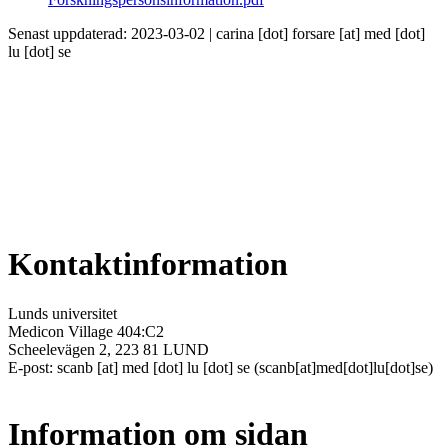
Senast uppdaterad: 2023-03-02 |
carina
[dot]
forsare
[at]
med
[dot]
lu
[dot]
se
Kontaktinformation
Lunds universitet
Medicon Village 404:C2
Scheelevägen 2, 223 81 LUND
E-post:
scanb
[at]
med
[dot]
lu
[dot]
se
(scanb[at]med[dot]lu[dot]se)
Information om sidan