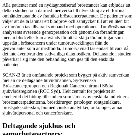
Alla patienter med en nydiagnostiserad bröstcancer kan erbjudas att
delta i studien och därmed medverka till utveckling av ett förfinat
omhändertagande av framtida bröstcancerpatienter. De patienter som
väljer att delta lämnar ett blodprov och samtycker till att en liten bit
av tumören tas tillvara i samband med operationen. Tumörvävnaden
analyseras avseende genexpression och genomiska förändringar,
medan blodceller kan används för att särskilja förändringar som
uppstått i bröstcancern under tumörutvecklingen från de
genvarianter som är medfödda. Tumörvävnad tas endast tillvara då
det inte äventyrar den sedvanliga diagnostiken. Deltagande i studien
påverkar i sig inte den behandling som ges till den enskilda
patienten.
SCAN-B är ett omfattande projekt som bygger på aktiv samverkan
mellan de deltagande huvudmännen, Sydsvenska
Bröstcancergruppen och Regionalt Cancercentrum i Södra
sjukvårdsregionen (RCC Syd). Helt centralt för projektet är
emellertid det bidrag till studien som lämnas av enskilda individer -
bröstcancerpatienterna, bröstkirurger, patologer, röntgenläkare,
bröstsjuksköterskor, biomedicinska analytiker, onkologer, annan
sjukvårdpersonal och cancerforskare.
Deltagande sjukhus och
samarbetspartners: