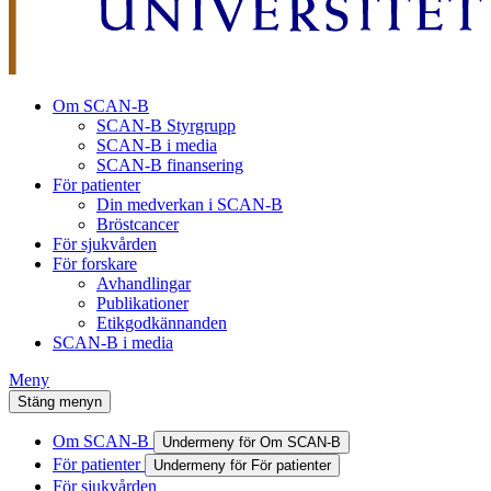
Om SCAN-B
SCAN-B Styrgrupp
SCAN-B i media
SCAN-B finansering
För patienter
Din medverkan i SCAN-B
Bröstcancer
För sjukvården
För forskare
Avhandlingar
Publikationer
Etikgodkännanden
SCAN-B i media
Meny
Stäng menyn
Om SCAN-B
Undermeny för Om SCAN-B
För patienter
Undermeny för För patienter
För sjukvården